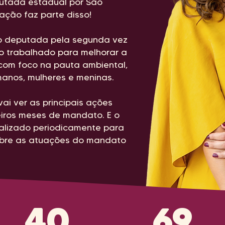
utada estadual por São
ação faz parte disso!
o deputada pela segunda vez
o trabalhado para melhorar a
 com foco na pauta ambiental,
umanos, mulheres e meninas.
ai ver as principais ações
eiros meses de mandato. E o
tualizado periodicamente para
obre as atuações do mandato
40
69