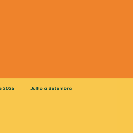
e 2025
Julho a Setembro de 2025
Outubro a