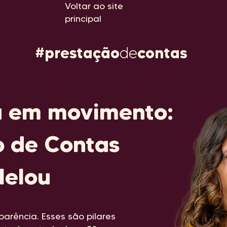
Voltar ao site
principal
#prestação
de
contas
 em movimento:
o de Contas
Helou
parência. Esses são pilares