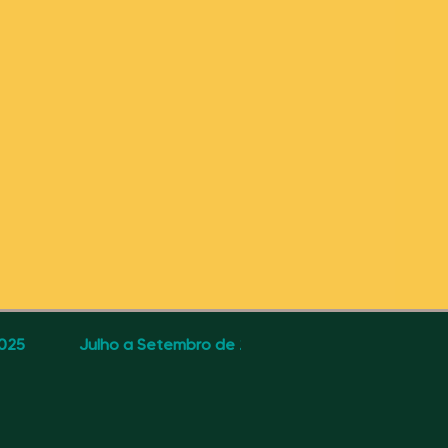
2025
Julho a Setembro de 2025
Outubro a Dez