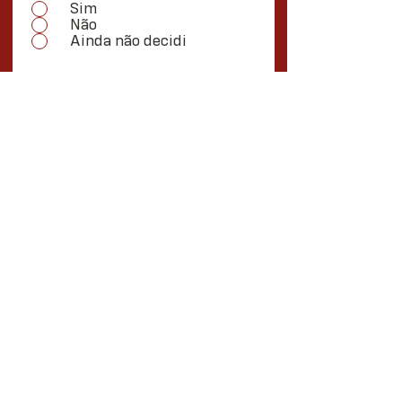
Sim
Não
Ainda não decidi
Ao preencher as informações
acima, você manifesta seu
interesse e autoriza os
mandatos da Vereadora Marina
Bragante e da Deputada Marina
Helou a entrarem em contato
com você.
Inscreva-se já!
Me siga nas redes
sociais: