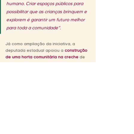
humano. Criar espaços públicos para 
possibilitar que as crianças brinquem e 
explorem é garantir um futuro melhor 
para toda a comunidade".
Já como ampliação da iniciativa, a 
deputada estadual apoiou a 
construção 
de uma horta comunitária na creche
 de 
Nova Horizonte.
Quer saber mais o que Marina Helou fez 
pela cidade e pelo estado de São Paulo? 
Acompanhe aqui
.
Na Alesp