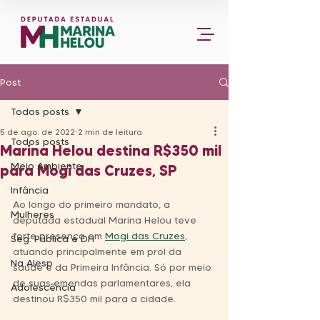
Post
Todos posts
5 de ago. de 2022
2 min de leitura
Todos posts
Marina Helou destina R$350 mil
Meio Ambiente
para Mogi das Cruzes, SP
Infância
Ao longo do primeiro mandato, a 
Mulheres
deputada estadual Marina Helou teve 
forte presença em 
Mogi das Cruzes
, 
Seg. Pública e DH
atuando principalmente em prol da 
Na Alesp
saúde e da Primeira Infância. Só por meio 
de suas emendas parlamentares, ela 
Adolescência
destinou R$350 mil para a cidade.