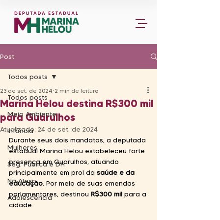
Post
Todos posts
23 de set. de 2024
2 min de leitura
Todos posts
Marina Helou destina R$300 mil
Meio Ambiente
para Guarulhos
Atualizado:
24 de set. de 2024
Infância
Durante seus dois mandatos, a deputada 
Mulheres
estadual Marina Helou estabeleceu forte 
presença em Guarulhos, atuando 
Seg. Pública e DH
principalmente em prol da 
saúde e da 
Na Alesp
educação
. Por meio de suas emendas 
parlamentares, destinou 
R$300 mil
 para a 
Adolescência
cidade. 