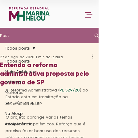
Post
Todos posts
27 de ago. de 2020
1 min de leitura
Todos posts
Entenda a reforma
Meio Ambiente
administrativa proposta pelo
governo de SP
Infância
A Reforma Administrativa (
PL 529/20
) do 
Mulheres
Estado está em tramitação na 
Seg. Pública e DH
Assembleia de SP. ⁣
Na Alesp
O projeto abrange vários temas 
Adolescência
complexos e polêmicos. Reforço que é 
preciso fazer bom uso dos recursos 
públicos e economizar nesses tempos 