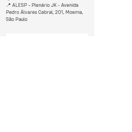
📍 ALESP - Plenário JK - Avenida
Pedro Álvares Cabral, 201, Moema,
São Paulo
Este evento foi adiado.
Me siga nas redes
sociais: