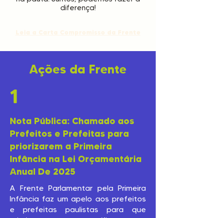
diferença!
Leia a Carta Compromisso da Frente
Ações da Frente
Seja membro da FPPI
1
Fique por dentro das reuniões,
ações e novidades sobre a pauta
da
primeira infância.
Nota Pública: Chamado aos
Prefeitos e Prefeitas para
priorizarem a Primeira
Nome
Infância na Lei Orçamentária
Anual De 2025
Você está aderindo como
A Frente Parlamentar pela Primeira
pessoa física ou representante
de organização?
Infância faz um apelo aos prefeitos
e prefeitas paulistas para que