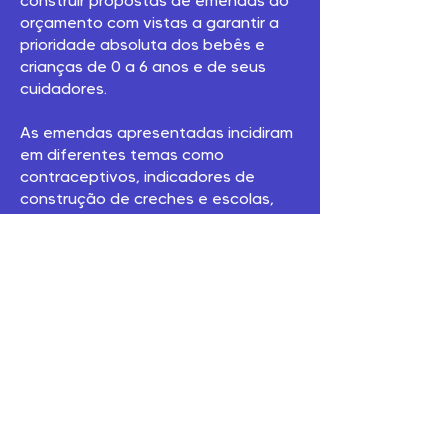
construir propostas de emendas ao
orçamento com vistas a garantir a
prioridade absoluta dos bebês e
crianças de 0 a 6 anos e de seus
cuidadores.
As emendas apresentadas incidiram
em diferentes temas como
contraceptivos, indicadores de
construção de creches e escolas,
projetos para amamentação e
aleitamento em creches, primeira
infância no SUAS,
desemparedamento das infâncias,
etc.
Quem apoia e faz parte: