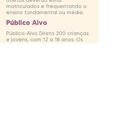
atletas deverão estar
matriculados e frequentando o
ensino fundamental ou médio.
Público Alvo
Público-Alvo Direto 200 crianças
e jovens, com 12 a 18 anos. Os
profissionais do projeto
trabalharão diretamente com
talentos de diversos bairros ,
oriundos principalmente de
comunidades carentes. Os jovens
participantes do programa
deverão estar devidamente
matriculados e frequentando o
ensino fundamental e médio de
escolas públicas ou privadas.
Público-Alvo Indireto
Consideramos como público-alvo
indireto os profissionais
contratados, familiares e a
parcela da comunidade que se