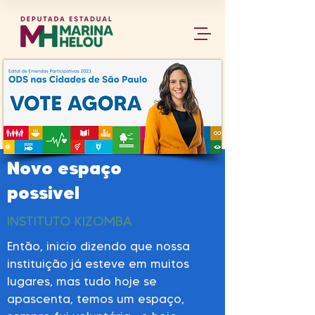
Novo espaço
possivel
INSTITUTO KIZOMBA
Então, inicio dizendo que nossa
instituição já esteve em muitos
lugares, mas tudo hoje se
apascenta, temos um espaço,