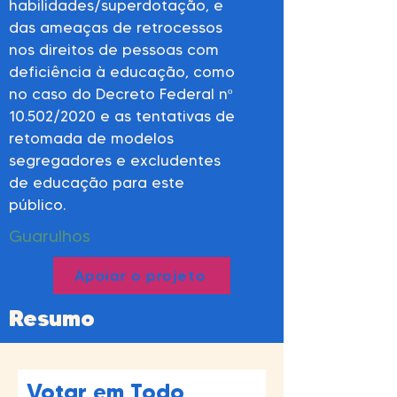
habilidades/superdotação, e
das ameaças de retrocessos
nos direitos de pessoas com
deficiência à educação, como
no caso do Decreto Federal nº
10.502/2020 e as tentativas de
retomada de modelos
segregadores e excludentes
de educação para este
público.
Guarulhos
Apoiar o projeto
Resumo
Votar em Todo