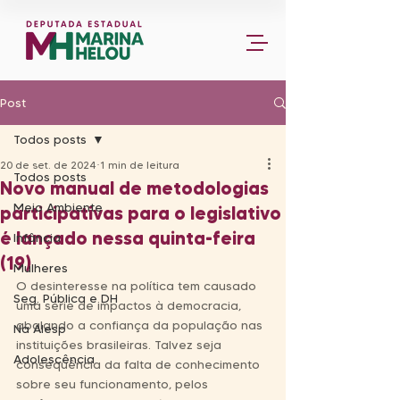
Post
Todos posts
20 de set. de 2024
1 min de leitura
Todos posts
Novo manual de metodologias
Meio Ambiente
participativas para o legislativo
é lançado nessa quinta-feira
Infância
(19)
Mulheres
O desinteresse na política tem causado 
Seg. Pública e DH
uma série de impactos à democracia, 
abalando a confiança da população nas 
Na Alesp
instituições brasileiras. Talvez seja 
Adolescência
consequência da falta de conhecimento 
sobre seu funcionamento, pelos 