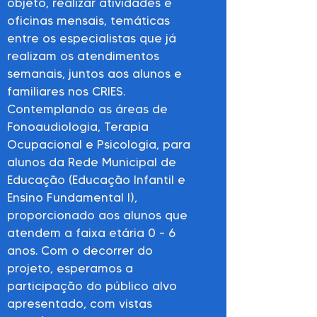
objeto, realizar atividades e
oficinas mensais, temáticas
entre os especialistas que já
realizam os atendimentos
semanais, juntos aos alunos e
familiares nos CRIES.
Contemplando as áreas de
Fonoaudiologia, Terapia
Ocupacional e Psicologia, para
alunos da Rede Municipal de
Educação (Educação Infantil e
Ensino Fundamental I),
proporcionado aos alunos que
atendem a faixa etária 0 – 6
anos. Com o decorrer do
projeto, esperamos a
participação do público alvo
apresentado, com vistas