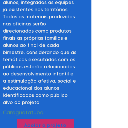
alunos, integrados as equipes
já existentes nos territórios.
Todos os materiais produzidos
nas oficinas serão
direcionados como produtos
finais as próprias famílias e
alunos ao final de cada
bimestre, considerando que as
temáticas executadas com os
públicos estarão relacionadas
ao desenvolvimento infantil e
a estimulação afetiva, social e
educacional dos alunos
identificados como público
alvo do projeto.
Caraguatatuba
Apoiar o projeto