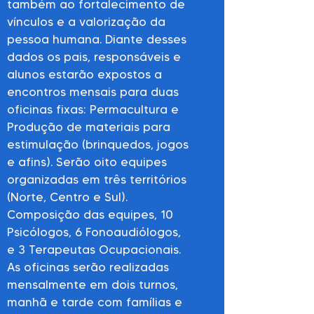
também ao fortalecimento de
vínculos e a valorização da
pessoa humana. Diante desses
dados os pais, responsáveis e
alunos estarão expostos a
encontros mensais para duas
oficinas fixas: Permacultura e
Produção de materiais para
estimulação (brinquedos, jogos
e afins). Serão oito equipes
organizadas em três territórios
(Norte, Centro e Sul).
Composição das equipes, 10
Psicólogos, 6 Fonoaudiólogos,
e 3 Terapeutas Ocupacionais.
As oficinas serão realizadas
mensalmente em dois turnos,
manhã e tarde com famílias e